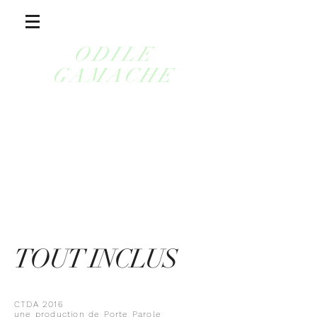
ODILE
GAMACHE
TOUT INCLUS
CTDA 2016
une production de Porte Parole