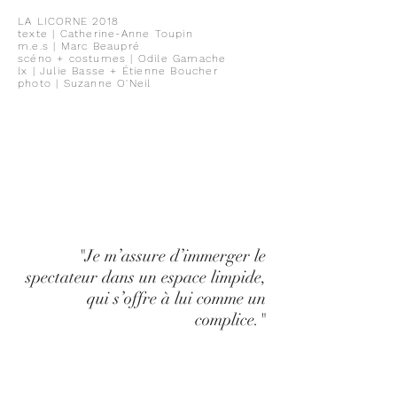
LA LICORNE 2018
texte | Catherine-Anne Toupin
m.e.s | Marc Beaupré
scéno + costumes | Odile Gamache
lx | Julie Basse + Étienne Boucher
photo | Suzanne O'Neil
"Je m’assure d’immerger le
spectateur dans un espace limpide,
qui s’offre à lui comme un
complice."