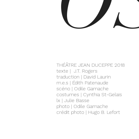
O
THÉÂTRE JEAN DUCEPPE 2018
texte | J.T. Rogers
traduction | David Laurin
m.e.s | Édith Patenaude
scéno | Odile Gamache
costumes | Cynthia St-Gelais
lx | Julie Basse
photo | Odile Gamache
crédit photo | Hugo B. Lefort