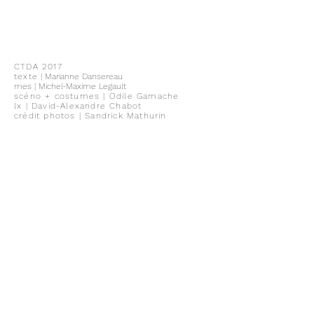
CTDA 2017
texte
| Marianne Dansereau
mes | Michel-Maxime Legault
scéno + costumes | Odile Gamache
lx | David-Alexandre Chabot
crédit photos | Sandrick Mathurin
"Je choisis sans compromis mes
camps : celui du vertical ou de
l’horizontal, de l’ouvert ou du
fermé, de la profondeur ou de la
frontalité, de la transparence ou du
monolithique, du secret ou du
dévoilé."